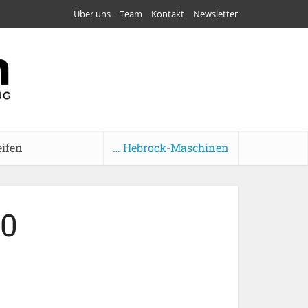
Über uns
Team
Kontakt
Newsletter
eifen
… Hebrock-Maschinen
0