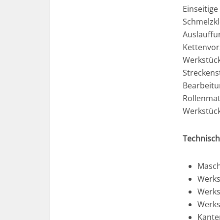
Einseitig
Schmelzkl
Auslauffu
Kettenvor
Werkstück
Streckens
Bearbeitu
Rollenmat
Werkstüc
Technisch
Masch
Werks
Werks
Werks
Kanten