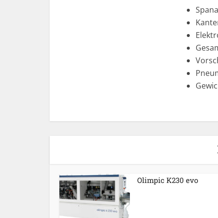
Spana
Kante
Elektr
Gesam
Vorsc
Pneum
Gewic
Olimpic K230 evo