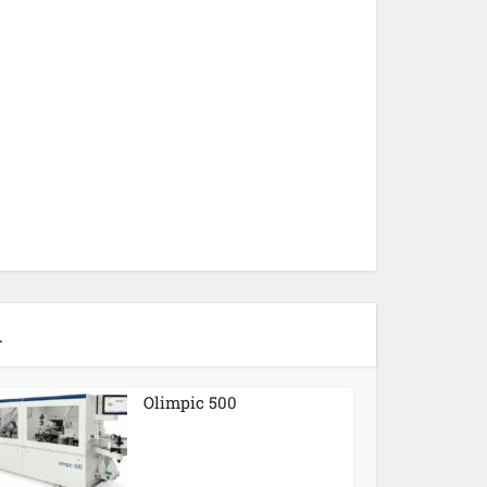
n
Olimpic 500