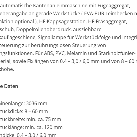
e automatische Kantenanleimmaschine mit Fügeaggregat,
eberangabe an gerade Werkstücke ( EVA-PUR Leimbecken m
nktion optional ), HF-Kappsägestation, HF-Fräsaggregat,
schub, Doppelrollenoberdruck, ausziehbare
auflageschiene, Signallampe für Werkstückfolge und integr
teuerung zur berührungslosen Steuerung von
ngsfunktionen. Für ABS, PVC, Melamin und Starkholzfunier-
erial, sowie Fixlängen von 0,4 – 3,0 / 6,0 mm und von 8 – 6
khöhe.
e Daten
inenlänge: 3036 mm
tückdicke: 8 – 60 mm
tückbreite: min. ca. 75 mm
tücklänge: min. ca. 120 mm
dicke: 0,4 – 3,0 / 6,0 mm