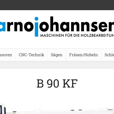
ssoren
CNC-Technik
Sägen
Fräsen/Hobeln
Schl
B 90 KF