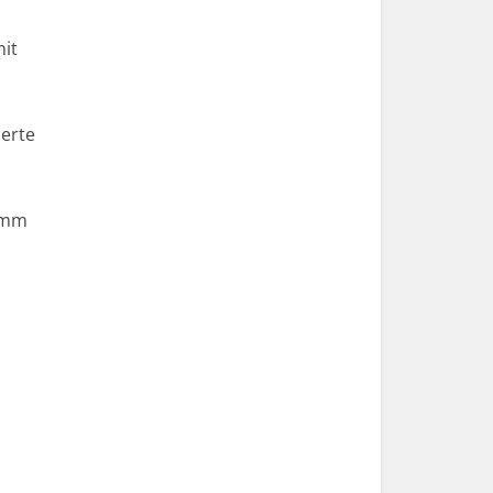
it
ierte
0 mm