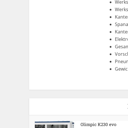
Werks
Werks
Kanten
Spana
Kante
Elektr
Gesam
Vorsch
Pneum
Gewic
Olimpic K230 evo