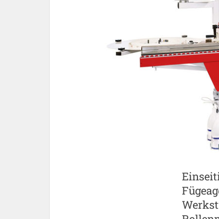
Einsei
Fügeag
Werkst
Rollenm