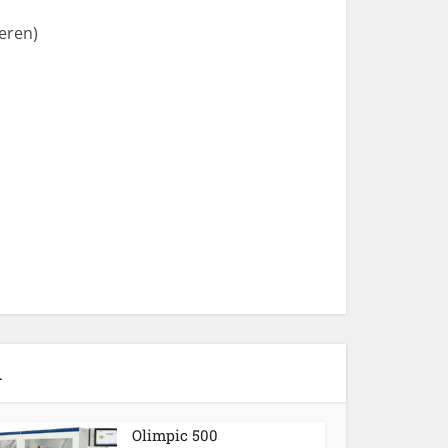
eren)
n
Olimpic 500