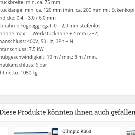
tückbreite: min. ca. 75 mm
tücklänge: min. ca. 120 mm (min. ca. 200 mm mit Eckenkopi
dicke: 0,4 – 3,0 / 6,0 mm
bnahme Fügeaggregat: 0 – 2,0 mm stufenlos
nhöhe max.: = Werkstückhöhe + 4 mm (2+2)
oanschluss: 400V, 50 Hz, 3Ph + N
tanschluss: 7,5 kW
ubgeschwindigkeit: 10 m / min.; 8 m / min.
atikanschluss: 6 bar
ht netto: 1050 kg
Diese Produkte könnten Ihnen auch gefalle
Olimpic K360