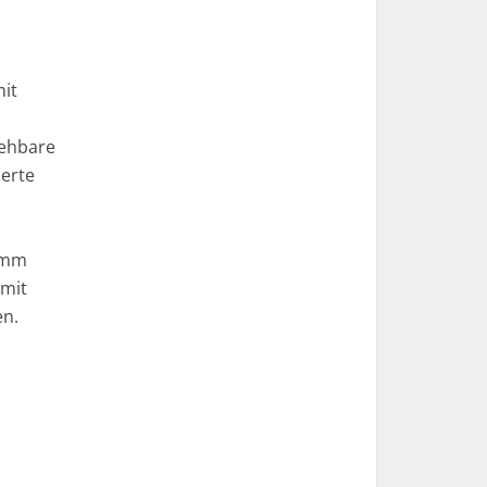
it
iehbare
ierte
0 mm
 mit
en.