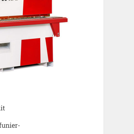
it
funier-