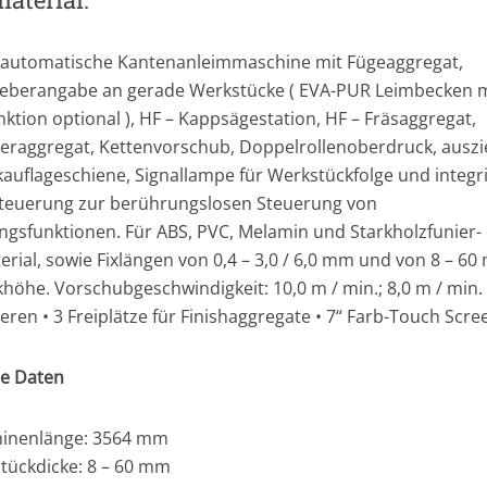
e automatische Kantenanleimmaschine mit Fügeaggregat,
eberangabe an gerade Werkstücke ( EVA-PUR Leimbecken m
ktion optional ), HF – Kappsägestation, HF – Fräsaggregat,
eraggregat, Kettenvorschub, Doppelrollenoberdruck, ausz
auflageschiene, Signallampe für Werkstückfolge und integr
teuerung zur berührungslosen Steuerung von
ngsfunktionen. Für ABS, PVC, Melamin und Starkholzfunier-
erial, sowie Fixlängen von 0,4 – 3,0 / 6,0 mm und von 8 – 6
höhe. Vorschubgeschwindigkeit: 10,0 m / min.; 8,0 m / min.
ren • 3 Freiplätze für Finishaggregate • 7“ Farb-Touch Scre
e Daten
inenlänge: 3564 mm
tückdicke: 8 – 60 mm